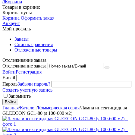
0
Корзина
Товары в корзине:
Корзина пуста
Корзина
Оформить заказ
Аккаунт
Мой профиль
Заказы
Список сравнения
Отложенные товары
Отслеживание заказа
Отслеживание заказа
Войти
Регистрация
E-mail
Пароль
Забыли пароль?
Создать учетную запись
Запомнить
Войти
Главная
/
Каталог
/
Коммерческая серия
/
Лампа инсектицидная
GLEECON GC1-80 (s 100-600 м2)